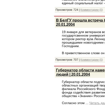
единый социальный налог 
Просмотров:
724
|
Комментарии (0)
В БелГУ прошла встреча 
20.01.2004
19 января для ветеранов в
государтсвенном университ
котором ректор вуза Леони
прошедшими новогодними 
Господним.
В приветственном слове он
Просмотров:
707
|
Комментарии (0)
Губернатор области наме
людей | 20.01.2004
Губернатор области подпи
областных организаций тво
филиала Российского Фонда
фонда содействия развитию
общества «Знание» России
Согласно этом
...
Читать да