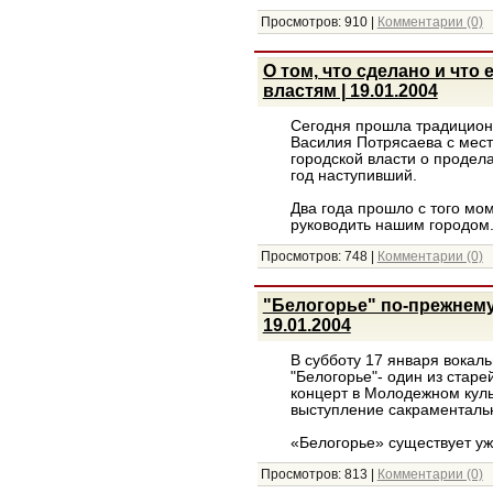
Просмотров:
910
|
Комментарии (0)
О том, что сделано и что
властям | 19.01.2004
Сегодня прошла традицион
Василия Потрясаева с мест
городской власти о продел
год наступивший.
Два года прошло с того мом
руководить нашим городом
Просмотров:
748
|
Комментарии (0)
"Белогорье" по-прежнему
19.01.2004
В субботу 17 января вокал
"Белогорье"- один из старе
концерт в Молодежном куль
выступление сакраментальн
«Белогорье» существует уж
Просмотров:
813
|
Комментарии (0)