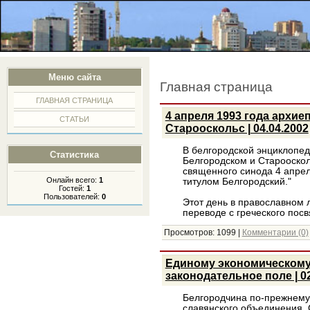
Меню сайта
Главная страница
ГЛАВНАЯ СТРАНИЦА
4 апреля 1993 года архи
СТАТЬИ
Старооскольс | 04.04.2002
В белгородской энциклопед
Статистика
Белгородском и Старооскол
священного синода 4 апрел
Онлайн всего:
1
титулом Белгородский."
Гостей:
1
Пользователей:
0
Этот день в православном 
переводе с греческого пос
Просмотров:
1099
|
Комментарии (0)
Единому экономическому 
законодательное поле | 02
Белгородчина по-прежнему
славянского объединения. 