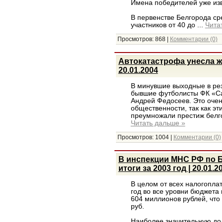
Имена победителей уже из
В первенстве Белгорода ср
участников от 40 до
...
Чита
Просмотров:
868
|
Комментарии (0)
Автокатастрофа унесла 
20.01.2004
В минувшие выходные в рез
бывшие футболисты ФК «С
Андрей Федосеев. Это очен
общественности, так как эт
преумножали престиж белг
Читать дальше »
Просмотров:
1004
|
Комментарии (0)
В инспекции МНС РФ по 
итоги за 2003 год | 20.01.2
В целом от всех налогопла
год во все уровни бюджет
604 миллионов рублей, что
руб.
Наиболее значительную до